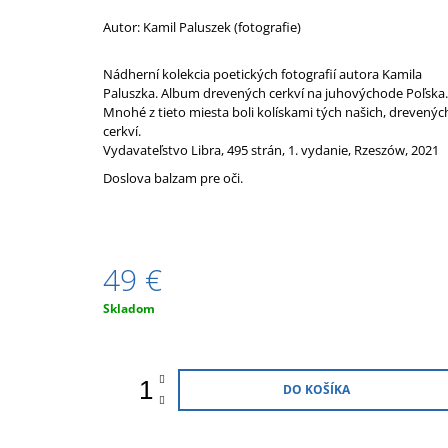
WSCHODNEJ
49 €
Autor: Kamil Paluszek (fotografie)
Nádherní kolekcia poetických fotografií autora Kamila
Paluszka. Album drevených cerkví na juhovýchode Poľska.
Mnohé z tieto miesta boli kolískami tých našich, drevenýc
cerkví.
Vydavateľstvo Libra, 495 strán, 1. vydanie, Rzeszów, 2021
Doslova balzam pre oči.
49 €
Jednotková
Skladom
cena:
DO KOŠÍKA