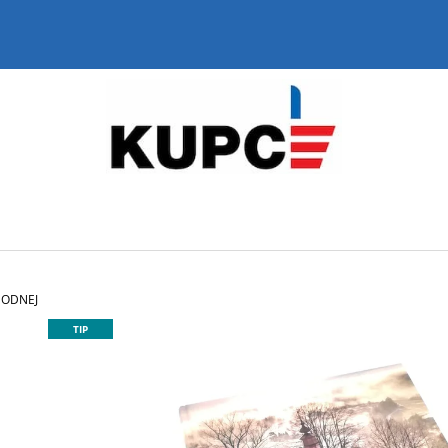
ČO POTREBUJETE NÁJSŤ?
HĽADAŤ
ODPORÚČAME
HODNEJ
TIP
TRIČKO MONUMENTY NÁMESTIE
CIVITAS NOSTR