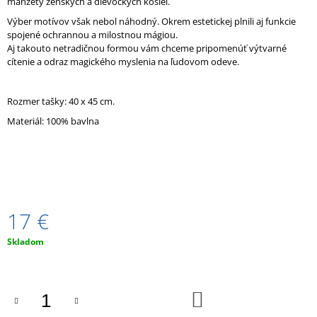
manžety ženských a dievockých košieľ.
M
Výber motívov však nebol náhodný. Okrem estetickej plnili aj funkcie
E
spojené ochrannou a milostnou mágiou.
Aj takouto netradičnou formou vám chceme pripomenúť výtvarné
BARDEJOVSKÉ
cítenie a odraz magického myslenia na ľudovom odeve.
POTULKY.
DEJINY
INAK
Rozmer tašky: 40 x 45 cm.
15
Materiál: 100% bavlna
€
17 €
Jednotková
Skladom
cena:
DO
KOŠÍKA