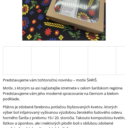
Á
J
S
Ť
?
HĽADAŤ
Predstavujeme vám tohtoročnú novinku – motív ŠARIŠ.
Motív, s ktorým sa asi najčastejšie stretnete v celom šarišskom regióne.
O
Predstavujeme vám jeho moderné spracovanie na čiernom a bielom
D
podklade.
P
O
Plátno je zdobené farebnou potlačou štylizovaných kvetov, ktorých
R
výber bol inšpirovaný vyšívanou výzdobou ženského ľudového odevu
Ú
horného Šariša z prelomu 19./ 20. storočia. Takouto kompozíciou kvetín,
Č
lístkov a úponkov, ale i niektorých plodín boli s obľubou zdobené
A