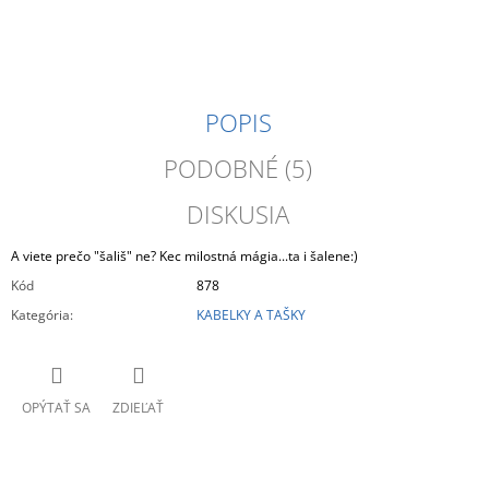
POPIS
PODOBNÉ (5)
DISKUSIA
A viete prečo "šališ" ne? Kec milostná mágia...ta i šalene:)
Kód
878
Kategória
:
KABELKY A TAŠKY
OPÝTAŤ SA
ZDIEĽAŤ