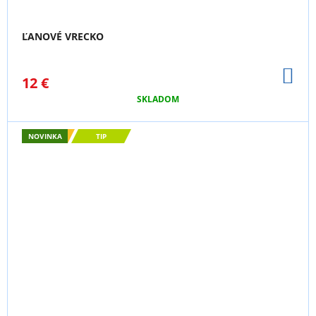
ĽANOVÉ VRECKO
DO
12 €
KO
SKLADOM
NOVINKA
TIP