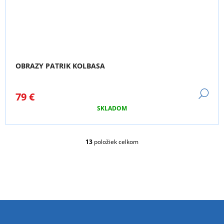
OBRAZY PATRIK KOLBASA
DE
79 €
SKLADOM
13
položiek celkom
O
V
L
Á
D
A
C
I
E