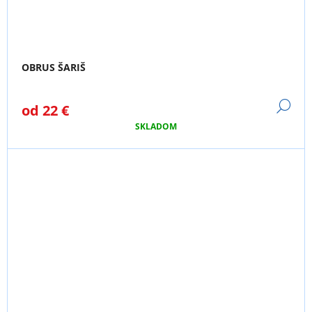
OBRUS ŠARIŠ
DE
od
22 €
SKLADOM