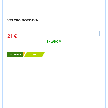
VRECKO DOROTKA
DO
21 €
KO
SKLADOM
NOVINKA
TIP