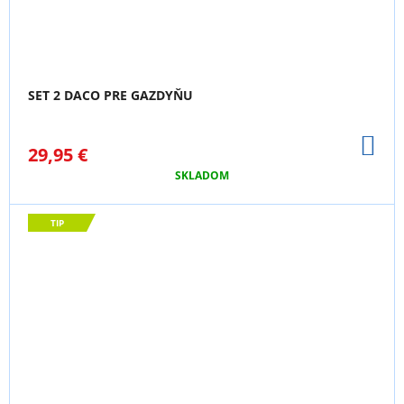
SET 2 DACO PRE GAZDYŇU
DO
29,95 €
KO
SKLADOM
TIP