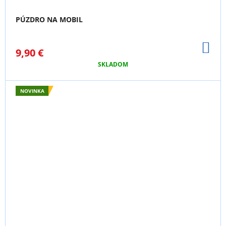
PÚZDRO NA MOBIL
DO
9,90 €
KO
SKLADOM
NOVINKA