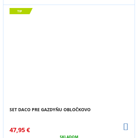
TIP
SET DACO PRE GAZDYŇU OBLOČKOVO
DO
47,95 €
KO
SKLADOM