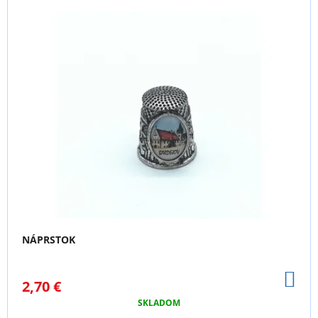
M
E
TAŠKA
ŠARIŠ
17
€
NÁPRSTOK
DO
2,70 €
KO
SKLADOM