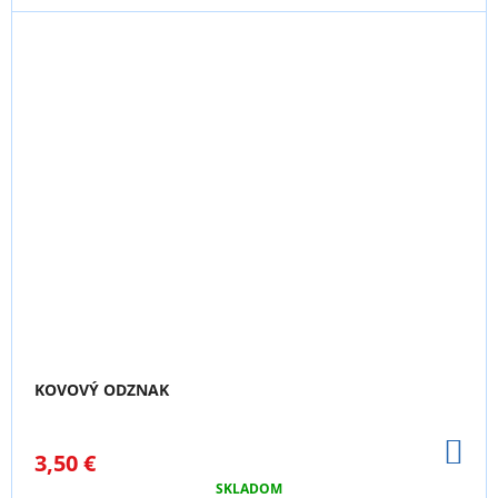
KOVOVÝ ODZNAK
DO
3,50 €
KO
SKLADOM