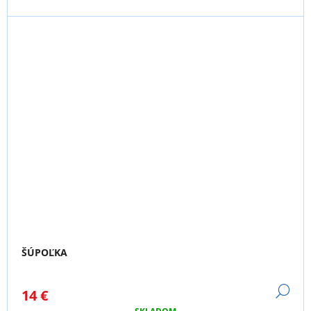
ŠÚPOĽKA
DE
14 €