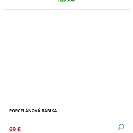
SKLADOM
PORCELÁNOVÁ BÁBIKA
DE
69 €