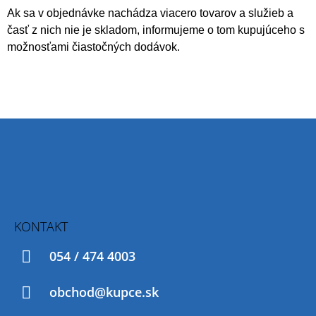
Á
Ak sa v objednávke nachádza viacero tovarov a služieb a
časť z nich nie je skladom,
informujeme o tom kupujúceho s
J
možnosťami čiastočných dodávok.
S
Ť
?
Z
HĽADAŤ
Á
P
Ä
O
T
KONTAKT
D
I
P
054 / 474 4003
O
E
R
Ú
obchod@kupce.sk
Č
A