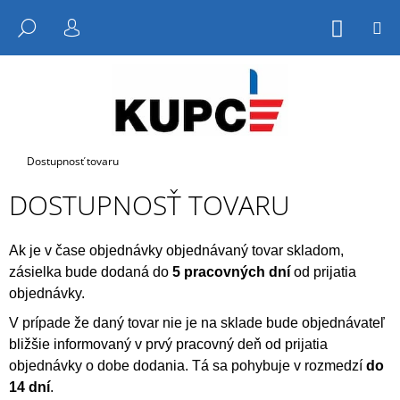
K
Prejsť
M
na
HĽADAŤ
O
NÁKUP
PRIHLÁSENIE
KOŠÍK
SPÄŤ
SPÄŤ
obsah
Š
Í
Č
K
O
P
O
Domov
Dostupnosť tovaru
T
DOSTUPNOSŤ TOVARU
R
E
Ak je v čase objednávky objednávaný tovar skladom,
B
zásielka bude dodaná do
5 pracovných
dní
od prijatia
U
objednávky.
J
E
V prípade že daný tovar nie je na sklade bude objednávateľ
bližšie informovaný v prvý pracovný
deň od prijatia
T
objednávky o dobe dodania. Tá sa pohybuje v rozmedzí
do
E
14 dní
.
N