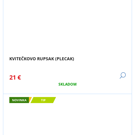
KVITEČKOVO RUPSAK (PLECAK)
DE
21 €
SKLADOM
NOVINKA
TIP