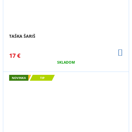
TAŠKA ŠARIŠ
DO
17 €
KO
SKLADOM
NOVINKA
TIP