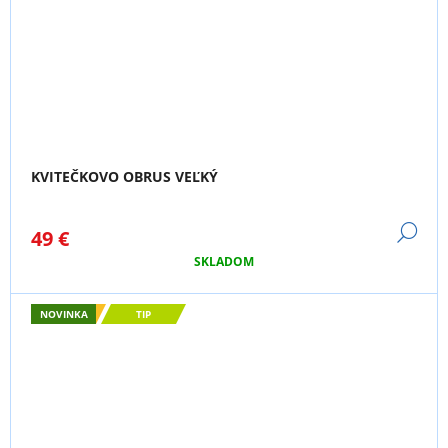
KVITEČKOVO OBRUS VEĽKÝ
DE
49 €
SKLADOM
NOVINKA
TIP