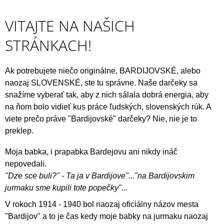
VITAJTE NA NAŠICH
STRÁNKACH!
Ak potrebujete niečo originálne, BARDIJOVSKÉ, alebo
naozaj SLOVENSKÉ, ste tu správne. Naše darčeky sa
snažíme vyberať tak, aby z nich sálala dobrá energia, aby
na ňom bolo vidieť kus práce ľudských, slovenských rúk. A
viete prečo práve "Bardijovské" darčeky? Nie, nie je to
preklep.
Moja babka, i prapabka Bardejovu ani nikdy ináč
nepovedali.
"Dze sce buli?" - Ta ja v Bardijove"..."na Bardijovskim
jurmaku sme kupili tote popečky"...
V rokoch 1914 - 1940 bol naozaj oficiálny názov mesta
"Bardijov" a to je čas kedy moje babky na jurmaku naozaj