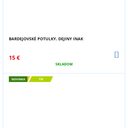
BARDEJOVSKÉ POTULKY. DEJINY INAK
DO
15 €
KO
SKLADOM
NOVINKA
TIP