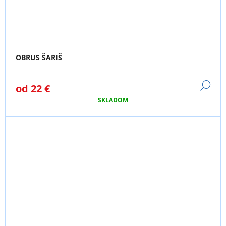
OBRUS ŠARIŠ
DE
od
22 €
SKLADOM