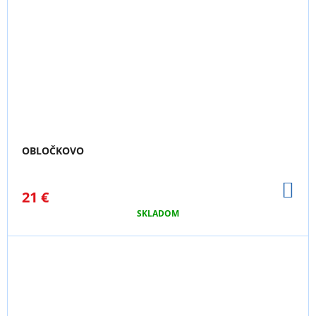
OBLOČKOVO
DO
21 €
KO
SKLADOM