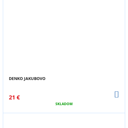
DENKO JAKUBOVO
DO
21 €
KO
SKLADOM