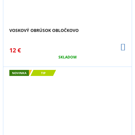
VOSKOVÝ OBRÚSOK OBLOČKOVO
DO
12 €
KO
SKLADOM
NOVINKA
TIP