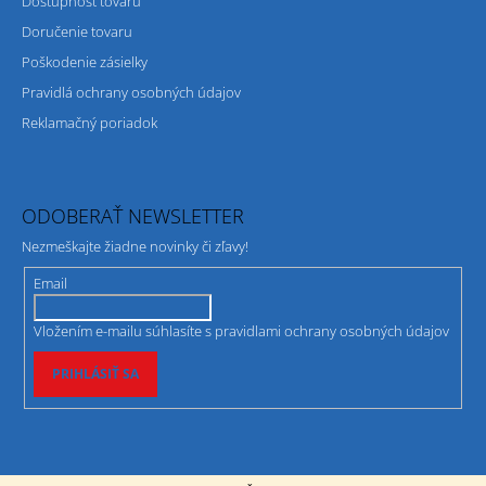
Dostupnosť tovaru
Doručenie tovaru
Poškodenie zásielky
Pravidlá ochrany osobných údajov
Reklamačný poriadok
ODOBERAŤ NEWSLETTER
Nezmeškajte žiadne novinky či zľavy!
Email
Vložením e-mailu súhlasíte s
pravidlami ochrany osobných údajov
PRIHLÁSIŤ SA
© 2026 kupce.sk. Všetky práva vyhradené.
Vytvoril Shoptet