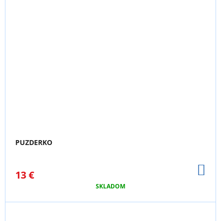
PUZDERKO
DO
13 €
KO
SKLADOM