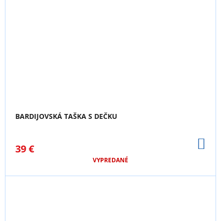
BARDIJOVSKÁ TAŠKA S DEČKU
DO
39 €
KO
VYPREDANÉ