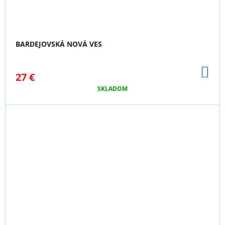
BARDEJOVSKÁ NOVÁ VES
DO
27 €
KO
SKLADOM