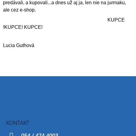
predávali, a kupovali...a dnes už aj ja, len nie na jurmaku,
ale cez e-shop.
KUPCE
!KUPCE! KUPCE!
Lucia Guthová
Z
Á
P
Ä
T
KONTAKT
I
054 / 474 4003