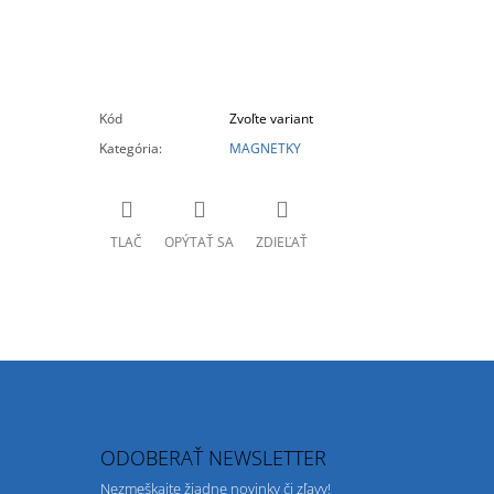
Kód
Zvoľte variant
Kategória
:
MAGNETKY
TLAČ
OPÝTAŤ SA
ZDIEĽAŤ
ODOBERAŤ NEWSLETTER
Nezmeškajte žiadne novinky či zľavy!