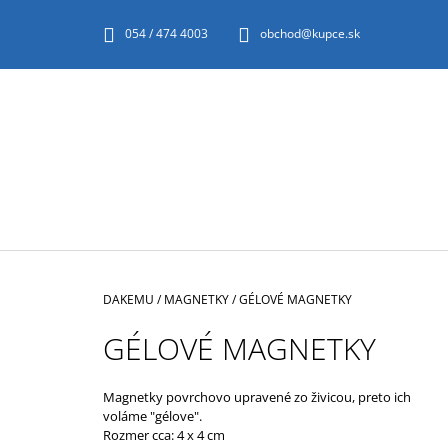
K
Prejsť
na
O
054 / 474 4003
obchod@kupce.sk
SPÄŤ
SPÄŤ
obsah
DO
DO
Š
OBCHODU
OBCHODU
Í
K
Domov
DAKEMU
/
MAGNETKY
/
GÉLOVÉ MAGNETKY
GÉLOVÉ MAGNETKY
Magnetky povrchovo upravené zo živicou, preto ich
voláme "gélove".
CIVITAS NOSTRA BARDFA VOCATA
Rozmer cca: 4 x 4 cm