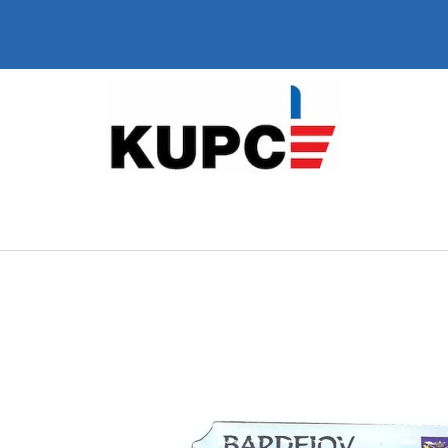
ČO POTREBUJETE NÁJSŤ?
HĽADAŤ
ODPORÚČAME
TRIČKO MONUMENTY NÁMESTIE
CERKWIE W POL