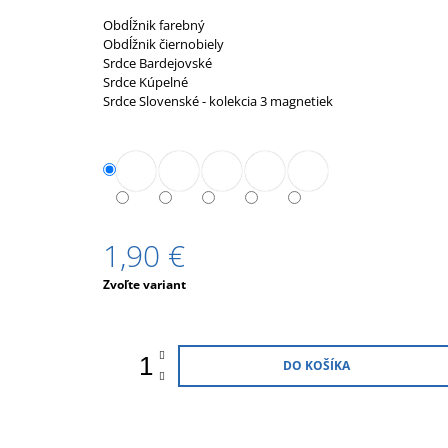
24 €
Obdĺžnik farebný
Obdĺžnik čiernobiely
Srdce Bardejovské
Srdce Kúpelné
Srdce Slovenské - kolekcia 3 magnetiek
1,90 €
Jednotková
Zvoľte variant
cena:
DO KOŠÍKA