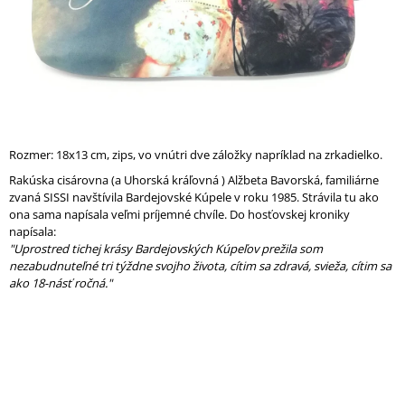
Á
J
S
Ť
?
Rozmer: 18x13 cm, zips, vo vnútri dve záložky napríklad na zrkadielko.
Rakúska cisárovna (a Uhorská kráľovná ) Alžbeta Bavorská, familiárne
zvaná SISSI navštívila Bardejovské Kúpele v roku 1985. Strávila tu ako
HĽADAŤ
ona sama napísala veľmi príjemné chvíle. Do hosťovskej kroniky
napísala:
"Uprostred tichej krásy Bardejovských Kúpeľov prežila som
nezabudnuteľné tri týždne svojho života, cítim sa zdravá, svieža, cítim sa
O
ako 18-násť ročná."
D
P
O
R
Ú
Č
A