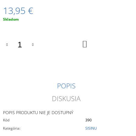
M
13,95 €
E
Jednotková
Skladom
VOSKOVÝ
cena:
OBRÚSOK
OBLOČKOVO
DO
12
KOŠÍKA
€
POPIS
DISKUSIA
POPIS PRODUKTU NIE JE DOSTUPNÝ
Kód
390
Kategória
:
SISINU