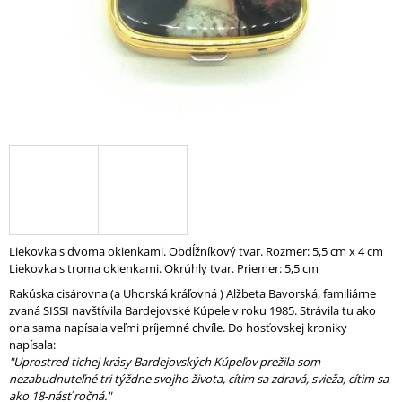
Á
J
S
Ť
?
HĽADAŤ
Liekovka s dvoma okienkami. Obdĺžníkový tvar. Rozmer: 5,5 cm x 4 cm
Liekovka s troma okienkami. Okrúhly tvar. Priemer: 5,5 cm
O
Rakúska cisárovna (a Uhorská kráľovná ) Alžbeta Bavorská, familiárne
D
zvaná SISSI navštívila Bardejovské Kúpele v roku 1985. Strávila tu ako
P
ona sama napísala veľmi príjemné chvíle. Do hosťovskej kroniky
O
napísala:
R
"Uprostred tichej krásy Bardejovských Kúpeľov prežila som
Ú
nezabudnuteľné tri týždne svojho života, cítim sa zdravá, svieža, cítim sa
Č
ako 18-násť ročná."
A