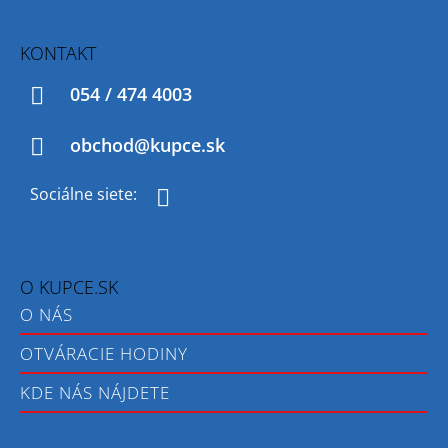
P
Ä
T
KONTAKT
I
054 / 474 4003
E
obchod@kupce.sk
Facebook
O KUPCE.SK
O NÁS
OTVÁRACIE HODINY
KDE NÁS NÁJDETE