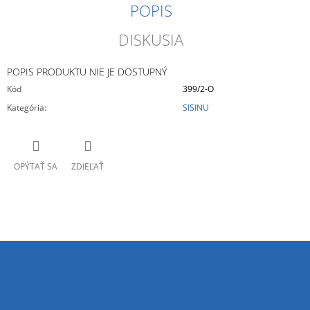
POPIS
DISKUSIA
POPIS PRODUKTU NIE JE DOSTUPNÝ
Kód
399/2-O
Kategória
:
SISINU
OPÝTAŤ SA
ZDIEĽAŤ
Z
Á